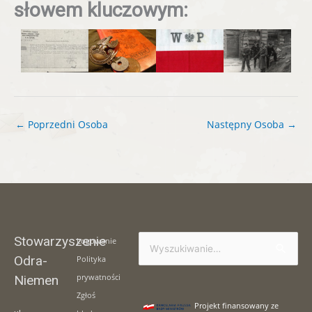
słowem kluczowym:
←
Poprzedni Osoba
Następny Osoba
→
Stowarzyszenie
Logowanie
Szukaj
Odra-
Polityka
dla:
prywatności
Niemen
Zgłoś
Projekt finansowany ze