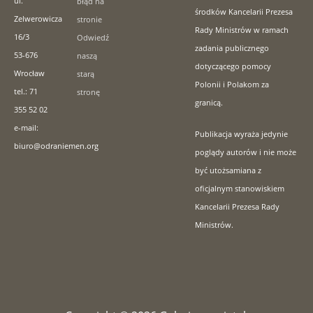
ul.
błąd na
środków Kancelarii Prezesa
Zelwerowicza
stronie
Rady Ministrów w ramach
16/3
Odwiedź
zadania publicznego
53-676
naszą
dotyczącego pomocy
Wrocław
starą
Polonii i Polakom za
tel.: 71
stronę
granicą.
355 52 02
e-mail:
Publikacja wyraża jedynie
biuro@odraniemen.org
poglądy autorów i nie może
być utożsamiana z
oficjalnym stanowiskiem
Kancelarii Prezesa Rady
Ministrów.