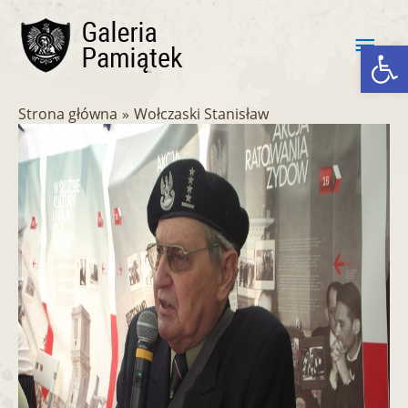
Przejdź
Głó
do
Ot
treści
men
Strona główna
Wołczaski Stanisław