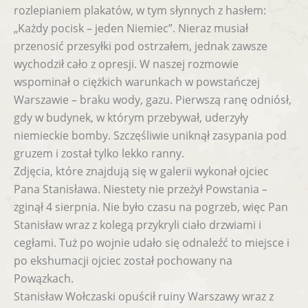
rozlepianiem plakatów, w tym słynnych z hasłem:
„Każdy pocisk – jeden Niemiec”. Nieraz musiał
przenosić przesyłki pod ostrzałem, jednak zawsze
wychodził cało z opresji. W naszej rozmowie
wspominał o ciężkich warunkach w powstańczej
Warszawie – braku wody, gazu. Pierwszą ranę odniósł,
gdy w budynek, w którym przebywał, uderzyły
niemieckie bomby. Szczęśliwie uniknął zasypania pod
gruzem i został tylko lekko ranny.
Zdjęcia, które znajdują się w galerii wykonał ojciec
Pana Stanisława. Niestety nie przeżył Powstania –
zginął 4 sierpnia. Nie było czasu na pogrzeb, więc Pan
Stanisław wraz z kolegą przykryli ciało drzwiami i
cegłami. Tuż po wojnie udało się odnaleźć to miejsce i
po ekshumacji ojciec został pochowany na
Powązkach.
Stanisław Wołczaski opuścił ruiny Warszawy wraz z