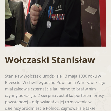
Wołczaski Stanisław
Stanisław Wołczaski urodził się 13 maja 1930 roku w
Brześciu. W chwili wybuchu Powstania Warszawskiego
miał zaledwie czternaście lat, mimo to brał w nim
czynny udział. Już 2 sierpnia został kolporterem prasy
powstańczej – odpowiadał za jej roznoszenie w
dzielnicy Śródmieście Północ. Zajmował się także