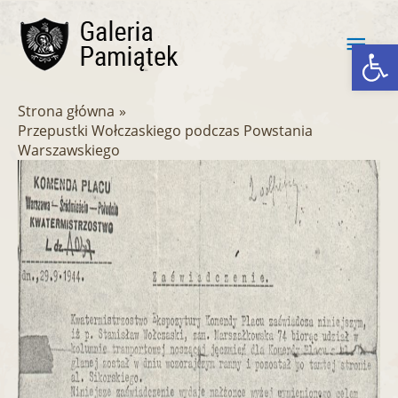
Przejdź
Głó
do
Ot
treści
men
Strona główna
Przepustki Wołczaskiego podczas Powstania
Warszawskiego