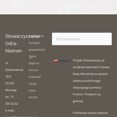
Stowarzyszenie
Logowanie
Szukaj
Odra-
Polityka
dla:
prywatności
Niemen
Zgłoś
Projekt finansowany ze
ul.
błąd na
środków Kancelarii Prezesa
Zelwerowicza
stronie
Rady Ministrów w ramach
16/3
Odwiedź
zadania publicznego
53-676
naszą
dotyczącego pomocy
Wrocław
starą
Polonii i Polakom za
tel.: 71
stronę
granicą.
355 52 02
e-mail:
Publikacja wyraża jedynie