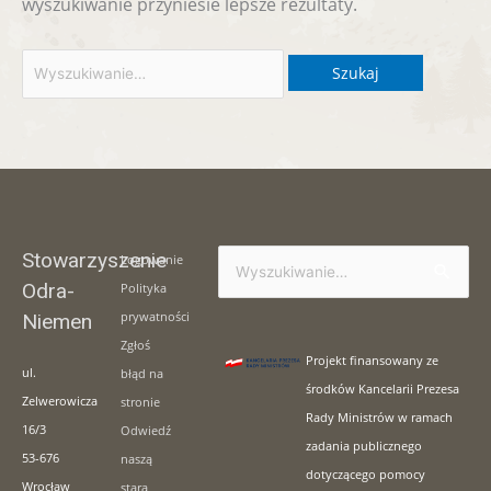
wyszukiwanie przyniesie lepsze rezultaty.
Stowarzyszenie
Logowanie
Szukaj
Odra-
Polityka
dla:
prywatności
Niemen
Zgłoś
Projekt finansowany ze
ul.
błąd na
środków Kancelarii Prezesa
Zelwerowicza
stronie
Rady Ministrów w ramach
16/3
Odwiedź
zadania publicznego
53-676
naszą
dotyczącego pomocy
Wrocław
starą