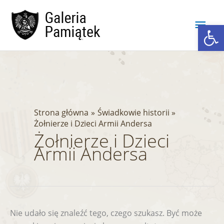
Przejdź
Głó
do
Ot
treści
men
Szukaj
dla:
Strona główna
Świadkowie historii
Żołnierze i Dzieci Armii Andersa
Żołnierze i Dzieci
Armii Andersa
Nie udało się znaleźć tego, czego szukasz. Być może