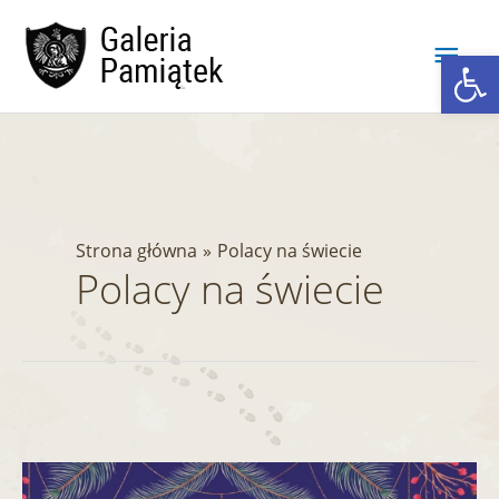
Przejdź
Głó
do
Ot
treści
men
Strona główna
Polacy na świecie
Polacy na świecie
Życzenia