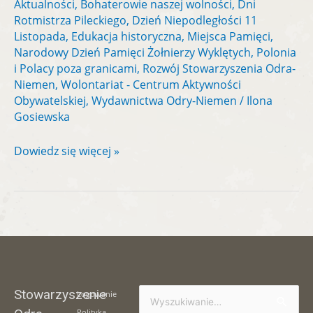
Aktualności
,
Bohaterowie naszej wolności
,
Dni
Rotmistrza Pileckiego
,
Dzień Niepodległości 11
Listopada
,
Edukacja historyczna
,
Miejsca Pamięci
,
Narodowy Dzień Pamięci Żołnierzy Wyklętych
,
Polonia
i Polacy poza granicami
,
Rozwój Stowarzyszenia Odra-
Niemen
,
Wolontariat - Centrum Aktywności
Obywatelskiej
,
Wydawnictwa Odry-Niemen
/
Ilona
Gosiewska
Dowiedz się więcej »
Stowarzyszenie
Logowanie
Szukaj
Polityka