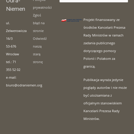
Odra-
dla:
prywatności
Niemen
Zgłoś
Projekt finansowany ze
ul.
błąd na
środków Kancelarii Prezesa
Zelwerowicza
stronie
Rady Ministrów w ramach
16/3
Odwiedź
zadania publicznego
53-676
naszą
dotyczącego pomocy
Wrocław
starą
Polonii i Polakom za
tel.: 71
stronę
granicą.
355 52 02
e-mail:
Publikacja wyraża jedynie
biuro@odraniemen.org
poglądy autorów i nie może
być utożsamiana z
oficjalnym stanowiskiem
Kancelarii Prezesa Rady
Ministrów.