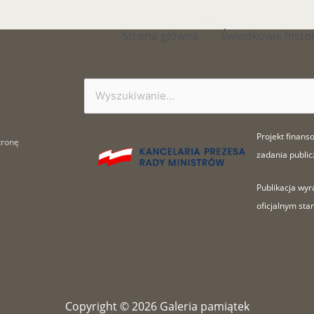
Strona główna
Świadkowie histor
Szukaj
dla:
Projekt finan
tronę
zadania public
Publikacja wyr
oficjalnym sta
Copyright © 2026
Galeria pamiątek