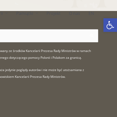
ii
Pamiątki
Projekt
O nas
EN
Ot
sowany ze środków Kancelarii Prezesa Rady Ministrów w ramach
znego dotyczącego pomocy Polonii i Polakom za granicą.
aża jedynie poglądy autorów i nie może być utożsamiana z
nowiskiem Kancelarii Prezesa Rady Ministrów.