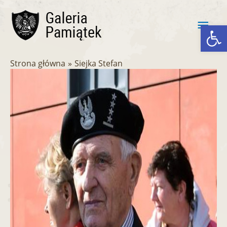
Przejdź
Głó
do
Ot
treści
men
Strona główna
Siejka Stefan