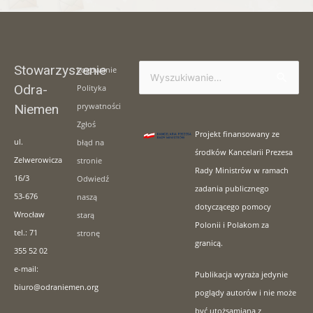
Stowarzyszenie
Logowanie
Szukaj
Odra-
Polityka
dla:
prywatności
Niemen
Zgłoś
Projekt finansowany ze
ul.
błąd na
środków Kancelarii Prezesa
Zelwerowicza
stronie
Rady Ministrów w ramach
16/3
Odwiedź
zadania publicznego
53-676
naszą
dotyczącego pomocy
Wrocław
starą
Polonii i Polakom za
tel.: 71
stronę
granicą.
355 52 02
e-mail:
Publikacja wyraża jedynie
biuro@odraniemen.org
poglądy autorów i nie może
być utożsamiana z