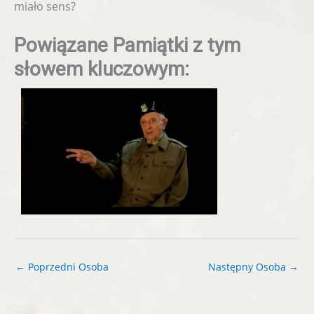
miało sens?
Powiązane Pamiątki z tym
słowem kluczowym:
←
Poprzedni Osoba
Następny Osoba
→