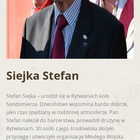
Siejka Stefan
Stefan Siejka – urodził się w Rytwianach koło
Sandomierza. Dzieciństwo wspomina bardo dobrze,
jako czas spędzany w rodzinnej atmosferze. Pan
Stefan należał do harcerstwa, prowadził drużynę w
Rytwianach. 30 osób z jego środowiska złożyło
przysięgę i utworzyło organizację Młodego Wojska