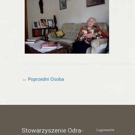
←
Poprzedni Osoba
Stowarzyszenie Odra-
Logowanie