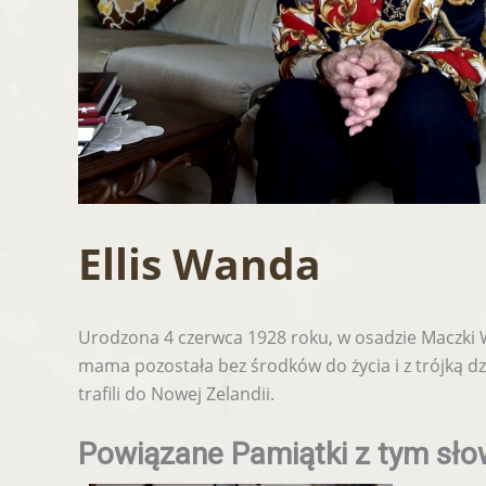
Ellis Wanda
Urodzona 4 czerwca 1928 roku, w osadzie Maczki Woł
mama pozostała bez środków do życia i z trójką d
trafili do Nowej Zelandii.
Powiązane Pamiątki z tym sł