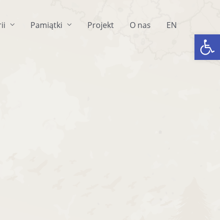
ii
Pamiątki
Projekt
O nas
EN
Ot