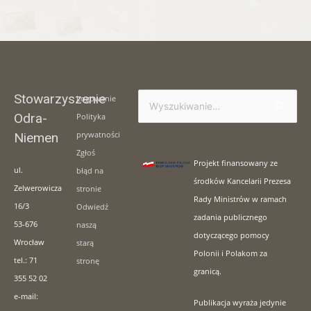
Stowarzyszenie
Logowanie
Szukaj
Odra-
Polityka
dla:
prywatności
Niemen
Zgłoś
Projekt finansowany ze
ul.
błąd na
środków Kancelarii Prezesa
Zelwerowicza
stronie
Rady Ministrów w ramach
16/3
Odwiedź
zadania publicznego
53-676
naszą
dotyczącego pomocy
Wrocław
starą
Polonii i Polakom za
tel.: 71
stronę
granicą.
355 52 02
e-mail:
Publikacja wyraża jedynie