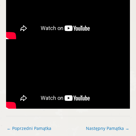
←
Poprzedni Pamątka
Następny Pamątka
→