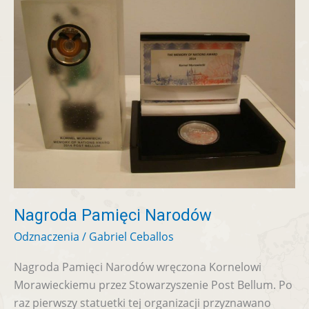
Pamięci
Narodów
Nagroda Pamięci Narodów
Odznaczenia
/
Gabriel Ceballos
Nagroda Pamięci Narodów wręczona Kornelowi
Morawieckiemu przez Stowarzyszenie Post Bellum. Po
raz pierwszy statuetki tej organizacji przyznawano