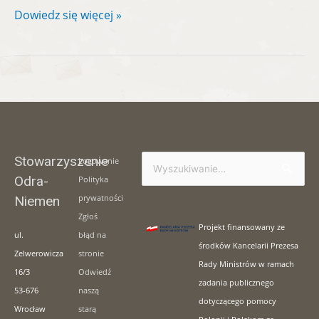
Dowiedz się więcej »
Stowarzyszenie
Logowanie
Szukaj
Odra-
Polityka
dla:
prywatności
Niemen
Zgłoś
Projekt finansowany ze
ul.
błąd na
środków Kancelarii Prezesa
Zelwerowicza
stronie
Rady Ministrów w ramach
16/3
Odwiedź
zadania publicznego
53-676
naszą
dotyczącego pomocy
Wrocław
starą