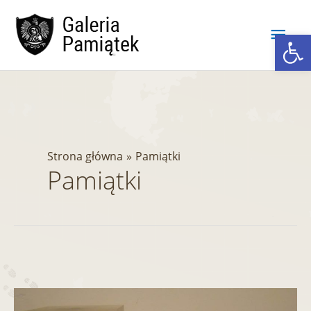
Przejdź
Głó
do
Ot
treści
men
Strona główna
Pamiątki
Pamiątki
Nagroda